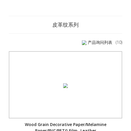
皮革纹系列
产品询问列表
(10)
Wood Grain Decorative Paper/Melamine
Paper/PVC/PETG Film- Leather