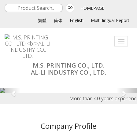
HOMEPAGE
GO
繁體
简体
English
Multi-lingual Report
Toggle
navigati
M.S. PRINTING CO., LTD.
AL-LI INDUSTRY CO., LTD.
More than 40 years experience in 
Company Profile