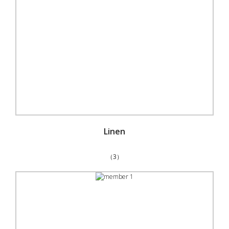
Linen
（3）