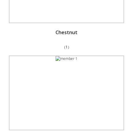
Chestnut
（1）