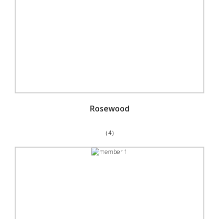
Rosewood
（4）