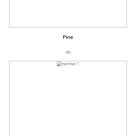
Pine
（6）