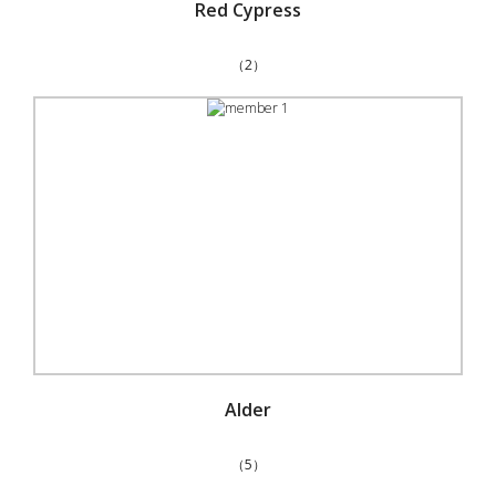
Red Cypress
（2）
Alder
（5）