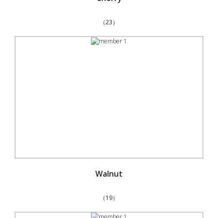
（23）
Walnut
（19）