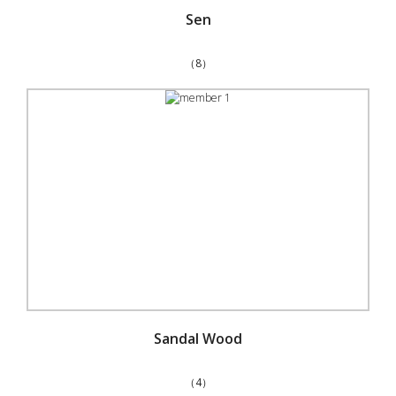
Sen
（8）
Sandal Wood
（4）