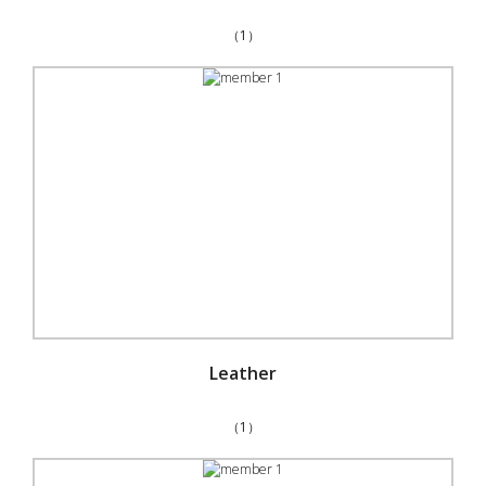
（1）
Leather
（1）