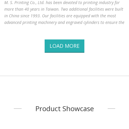
M. S. Printing Co., Ltd. has been devoted to printing industry for
more than 40 years in Taiwan. Two additional facilities were built
in China since 1993. Our facilities are equipped with the most
advanced printing machinery and engraved cylinders to ensure the
best printing quality.We specialize in full range of wood grain
printing on Paper, PVC, PVC transfer film/Negative ion decorative
PVC film, Melamine, PETG and other environmental friendly
LOAD MORE
materials. We keep introducing new patterns and colors into the
market and custom-made colors are welcomed.Our products are
suitable for different kin
...
Product Showcase