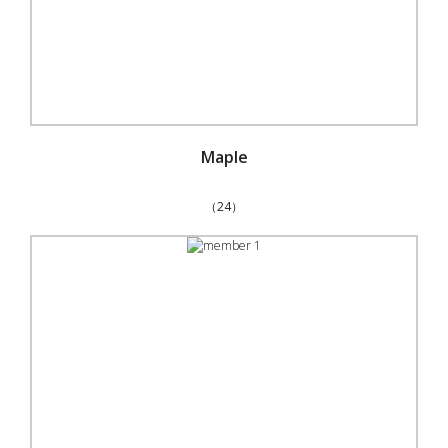
Maple
（24）